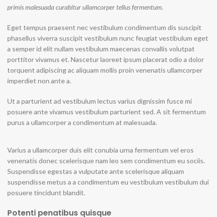
primis malesuada curabitur ullamcorper tellus fermentum.
Eget tempus praesent nec vestibulum condimentum dis suscipit
phasellus viverra suscipit vestibulum nunc feugiat vestibulum eget
a semper id elit nullam vestibulum maecenas convallis volutpat
porttitor vivamus et. Nascetur laoreet ipsum placerat odio a dolor
torquent adipiscing ac aliquam mollis proin venenatis ullamcorper
imperdiet non ante a.
Ut a parturient ad vestibulum lectus varius dignissim fusce mi
posuere ante vivamus vestibulum parturient sed. A sit fermentum
purus a ullamcorper a condimentum at malesuada.
Varius a ullamcorper duis elit conubia urna fermentum vel eros
venenatis donec scelerisque nam leo sem condimentum eu sociis.
Suspendisse egestas a vulputate ante scelerisque aliquam
suspendisse metus a a condimentum eu vestibulum vestibulum dui
posuere tincidunt blandit.
Potenti penatibus quisque