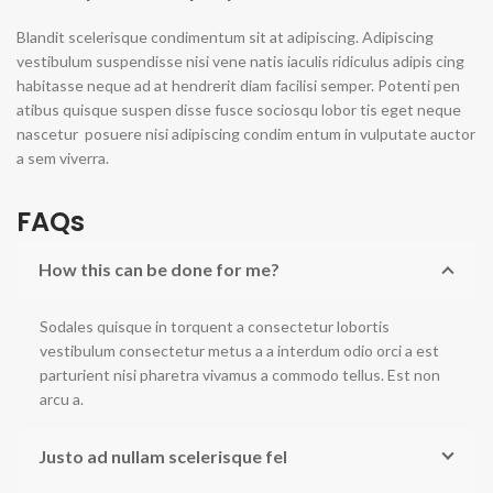
Blandit scelerisque condimentum sit at adipiscing. Adipiscing
vestibulum suspendisse nisi vene natis iaculis ridiculus adipis cing
habitasse neque ad at hendrerit diam facilisi semper. Potenti pen
atibus quisque suspen disse fusce sociosqu lobor tis eget neque
nascetur posuere nisi adipiscing condim entum in vulputate auctor
a sem viverra.
FAQs
How this can be done for me?
Sodales quisque in torquent a consectetur lobortis
vestibulum consectetur metus a a interdum odio orci a est
parturient nisi pharetra vivamus a commodo tellus. Est non
arcu a.
Justo ad nullam scelerisque fel