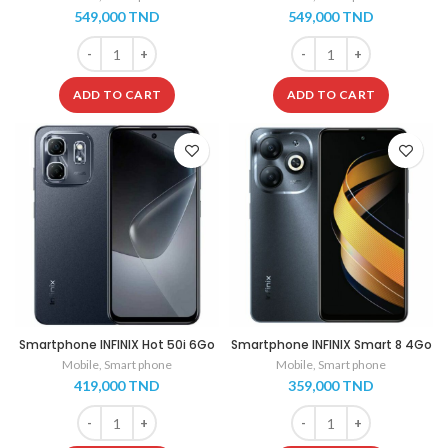
549,000
TND
549,000
TND
Smartphone HONOR X6b 6Go 256Go - NOIR- Garantie 1 an
Smartphone HONOR X6b 6
ADD TO CART
ADD TO CART
Smartphone INFINIX Hot 50i 6Go
Smartphone INFINIX Smart 8 4Go
128Go – Noir – Garantie 1 an
128Go – noir- garantie 1 an
Mobile
,
Smart phone
Mobile
,
Smart phone
419,000
TND
359,000
TND
Smartphone INFINIX Hot 50i 6Go 128Go - Noir - Garantie 1
Smartphone INFINIX Smart