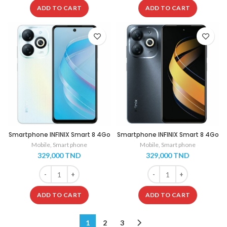
ADD TO CART
ADD TO CART
Smartphone INFINIX Smart 8 4Go
Smartphone INFINIX Smart 8 4Go
64Go – Blanc – garantie 1 an
64Go – noir- garantie 1 an
Mobile
,
Smart phone
Mobile
,
Smart phone
329,000
TND
329,000
TND
Smartphone INFINIX Smart 8 4Go 64Go - Blanc - garantie 1 
Smartphone INFINIX Smart
ADD TO CART
ADD TO CART
1
2
3