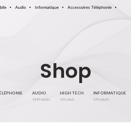
bile
Audio
Informatique
Accessoires Téléphonie
Shop
ÉLÉPHONIE
AUDIO
HIGH TECH
INFORMATIQUE
19
Produits
1
Produit
0
Produits