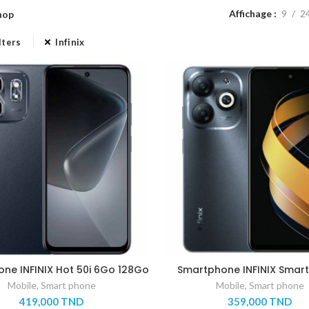
Affichage
9
2
hop
lters
Infinix
ne INFINIX Hot 50i 6Go 128Go
Smartphone INFINIX Smar
– Noir – Garantie 1 an
128Go – noir- garantie 
Mobile
,
Smart phone
Mobile
,
Smart phone
419,000
TND
359,000
TND