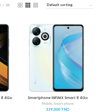
4
36
t 8 4Go
Smartphone INFINIX Smart 8 4Go
1 an
64Go – Blanc – garantie 1 an
Mobile
,
Smart phone
329,000
TND