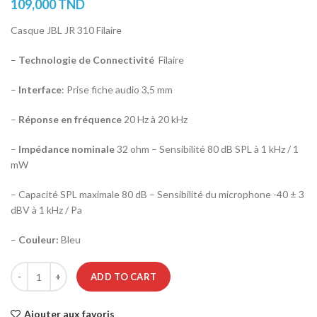
109,000
TND
Casque JBL JR 310 Filaire
–
Technologie de Connectivité
Filaire
–
Interface
: Prise fiche audio 3,5 mm
–
Réponse en fréquence
20 Hz à 20 kHz
–
Impédance nominale
32 ohm – Sensibilité 80 dB SPL à 1 kHz / 1
mW
– Capacité SPL maximale 80 dB – Sensibilité du microphone -40 ± 3
dBV à 1 kHz / Pa
–
Couleur:
Bleu
CASQUE JBL JR 310 FILAIRE POUR ENFANTS - BLEU quantity
ADD TO CART
Ajouter aux favoris