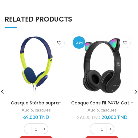
RELATED PRODUCTS
-31%
Casque Stéréo supra-
Casque Sans Fil P47M Cat –
auriculaire Hama Kids –
Noir
Audio
,
casques
Audio
,
casques
Bleu
69,000
TND
20,000
TND
29,000
TND
Casque Stéréo supra-auriculaire Hama Kids - Bleu quantity
Casque Sans Fil P47M Cat